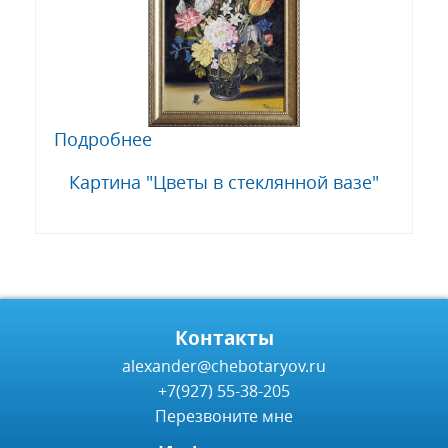
Подробнее
Картина "Цветы в стеклянной вазе"
Контакты
alexander@chebotaryov.ru
+7(927) 55-38-205
Перезвоните мне